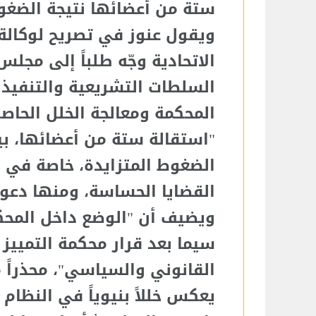
ستة من أعضائها نتيجة الضغو
ويقول عنوز في تصريح لوكالة 
الاتحادية وجّه طلباً إلى مجل
السلطات التشريعية والتنفيذي
المحكمة ومعالجة الخلل الحاص
"استقالة ستة من أعضائها، بي
الضغوط المتزايدة، خاصة في 
القضايا الحساسة، ومنها دعوى 
ويضيف أن "الوضع داخل المحكم
سيما بعد قرار محكمة التمييز ا
القانوني والسياسي"، محذراً م
يعكس خللاً بنيوياً في النظا