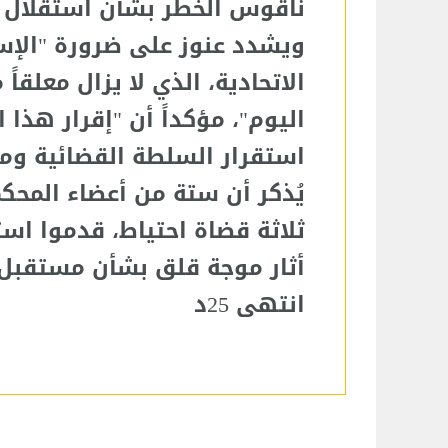
ناقوس الخطر بشأن استقلال ا
ويشدد عنوز على ضرورة "الإسر
الاتحادية، الذي لا يزال معلقا
اليوم"، مؤكداً أن "إقرار هذا
استقرار السلطة القضائية ومن
يُذكر أن ستة من أعضاء المحكمة
ثلاثة قضاة احتياط، قدموا اس
أثار موجة قلق بشأن مستقبل 
انتهى 25د