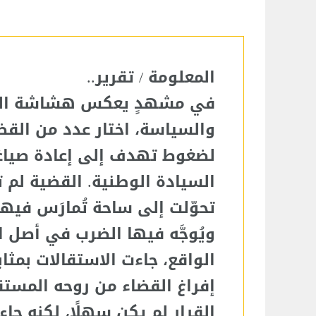
المعلومة / تقرير..
في مشهدٍ يعكس هشاشة الخط
والسياسة، اختار عدد من القضا
لضغوط تهدف إلى إعادة صياغة 
السيادة الوطنية. القضية لم تع
تحوّلت إلى ساحة تُمارَس فيه
ويُوجَّه فيها الضرب في أصل ا
الواقع، جاءت الاستقالات بمثا
إفراغ القضاء من روحه المستق
القرار لم يكن سهلًا، لكنه جاء 