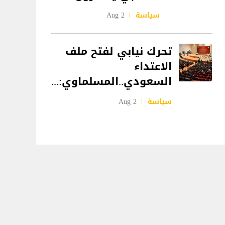
سياسة
2 Aug
تحرك نيابي لفتح ملف
الاعتداء
السعودي..المسلماوي:...
سياسة
2 Aug