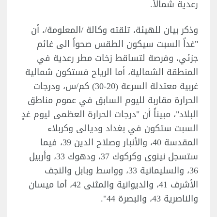
رعدية شمالاً.
وذكر بيان للهيئة، تلقته وكالة /المعلومة/، أن
"غداً السبت سيكون الطقس صحواً الى غائم
جزئي، وفرصة لتساقط زخات مطر رعدية في
المنطقة الشمالية، أما الرياح فستكون شمالية
غربية معتدلة السرعة (20-30) كم/س، ودرجات
الحرارة مقاربة لليوم السابق في عموم مناطق
البلاد"، مبيناً أن "درجات الحرارة العظمى ليوم غدٍ
السبت ستكون في بغداد وديالى وكربلاء
المقدسة 40، والأنبار وصلاح الدين 39، فيما
ستسجل نينوى وكركوك 37، ودهوك 33، وأربيل
36، والسليمانية 33، وواسط وبابل والنجف
الأشرف 41، والديوانية والمثنى 42، أما ميسان
والناصرية 43، والبصرة 44".