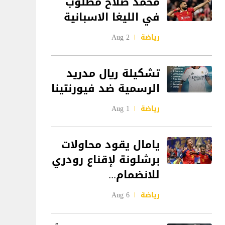
محمد صلاح مطلوب
في الليغا الاسبانية
رياضة
2 Aug
تشكيلة ريال مدريد
الرسمية ضد فيورنتينا
رياضة
1 Aug
يامال يقود محاولات
برشلونة لإقناع رودري
للانضمام...
رياضة
6 Aug