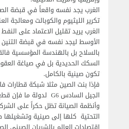
تكرير الليثيوم والكوبالت ومعالجة العنا
الغرب يريد تقليل الاعتماد على النفط
الأوسط ليجد نفسه في قبضة التنين ا
بالسلاح بل بالهندسة المؤسسية فالقو
السكك الحديدية بل في صياغة العقود ل
تكون صينية بالكامل.
ف​إذا بنت الصين مثلا شبكة قطارات فا
الجيل السادس G6 لدولة م
وأنظمة الصيانة تظل حكراً على الشركا
التحتية كلها إلى صينية وتشغيلها صي
اقتصادات العالم بالشريان الصيني ال