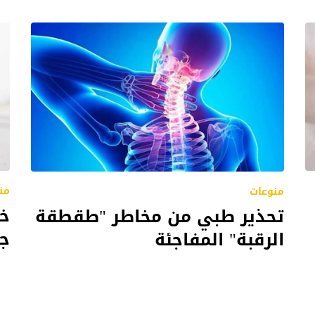
من
منوعات
خب
تحذير طبي من مخاطر "طقطقة
جر
الرقبة" المفاجئة