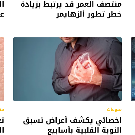
منتصف العمر قد يرتبط بزيادة
ال
خطر تطور ألزهايمر
عل
منوعات
من
اخصائي يكشف أعراض تسبق
تع
النوبة القلبية بأسابيع
ال