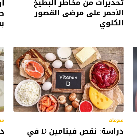
تحذيرات من مخاطر البطيخ
ار
الأحمر على مرضى القصور
ص
الكلوي
بس
منوعات
من
دراسة: نقص فيتامين D في
در