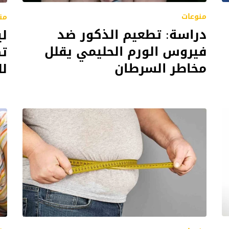
منوعات
من
دراسة: تطعيم الذكور ضد
لي
فيروس الورم الحليمي يقلل
تك
مخاطر السرطان
لل