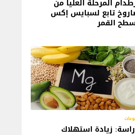
طدام المرحلة العليا من
اروخ تابع لسبايس إكس
طح القمر
وعات
اسة: زيادة استهلاك