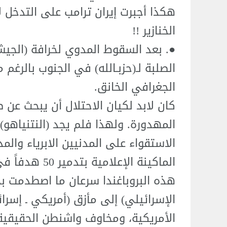
هكذا أجبرت إيران ترامب على التدخل 
الخنازير !!
●. بعد السقوط المدوي لخرافة (الجيش ا
الصلبة لـ(حزبـالله) في الجنوب بالرغم
الجغرافي الخانق.
كان لابد لكيان الاحتلال أن يبحث عن ص
المهدورة. ولهذا فلم يجد (النتنياهو
الاستقواء على المدنيين الابرياء وال
الماكينة الإعلامية بتدمير 50 هدفاً في الضاحية الجنوبية لبيروت.
هذه البروباغندا سرعان ما اصطدمت بج
الإسرائيلي) إلى مأزق (أمريكي ـ إسر
الأمريكية، ومخاوف واشنطن الحقيقية 