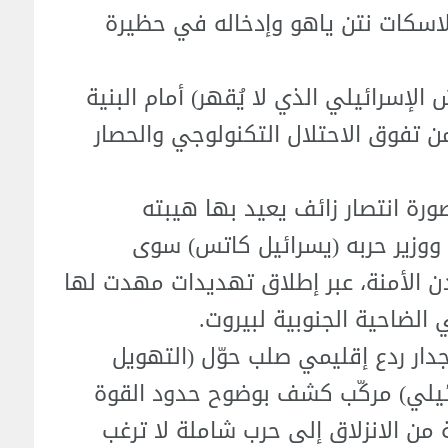
لاسكات نتن ياهو وإدخاله في حظيرة
لإسرائيلي الذي لا يُقهر) أمام البنية
 من تفوق الاحتلال التكنولوجي والحصار
ورة انتصار زائف يعيد بها هيبته
) ووزير حربه (يسرائيل كاتس) سوى
مدن الأمنة، عبر إطلاق تهديدات مهدت لها
دار ردع إقليمي صلب حوّل (التهويل
ائيلي) مركّب كشف بوضوح حدود القوة
من الانزلاق إلى حرب شاملة لا ترغب