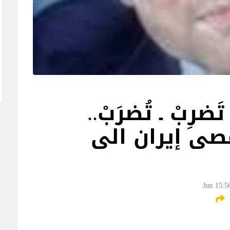
ضرِبْ ـ تُضرَبْ..
صى إيران الى