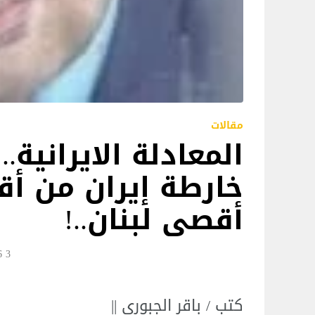
مقالات
المعادلة الايرانية.. تَ
خارطة إيران من أق
أقصى لبنان..!
3 Jun 15:56
كتب / باقر الجبوري ||