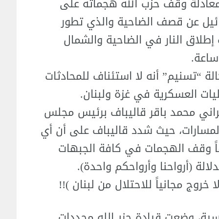
لمعادلة وقف حزب الله هجماته على
ئيل عن قصف الضاحية والذي تطور
إطلاق النار في الضاحية والشمال
الة “تسنيم” أنه لا استئناف للمحادثات
ات العسكرية في غزة ولبنان.
راني محمد باقر قاليباف برئيس مجلس
 المسارات، حيث شدد قاليباف على أن أي
ماً وقف الهجمات في كافة الجبهات
دلالة (أرواحنا وأرواحكم واحدة).
خروج مجانياً للاحتلال من لبنان )!!
ية، وضعت قيادة حزبــالله محددات