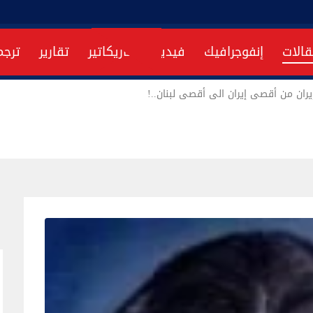
قالات
إنفوجرافيك
فيديو
كاريكاتير
تقارير
ترجم
رطة إيران من أقصى إيران الى أقصى لبنان..!