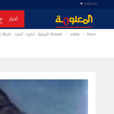
edition
أخبار
م
Home
مقالات
المعادلة الايرانية.. تَضرِبْ ـ تُضرَبْ.. خا