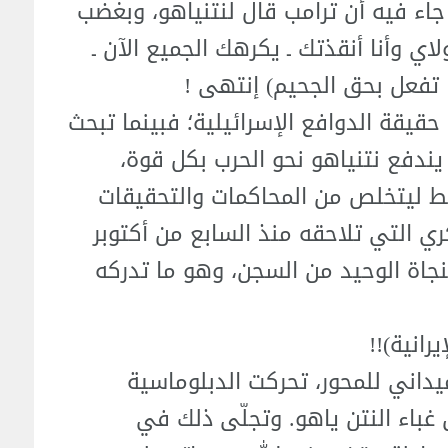
اء فيه أن ترامب قال لنتنياهو، وبغضب
اي وأنا أنقذتك ـ يكرهك الجميع الآن ـ
 تفعل بحق الجحيم) إنتهى !
حقيقة الدوافع الإسرائيلية؛ فبينما تبحث
دفع نتنياهو نحو الحرب بكل قوة،
قط ليتخلص من المحاكمات والتحقيقات
 التي تلاحقه منذ السابع من أكتوبر
جاة الوحيد من السجن، وهو ما تدركه
رانية)!!
لميداني للمحور، تحركت الدبلوماسية
 غباء النتن ياهو. وتجلّى ذلك في