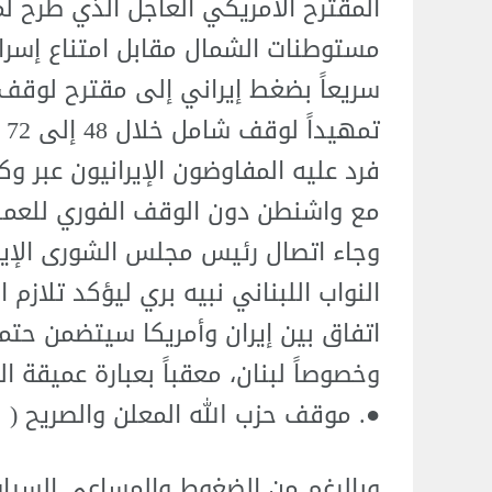
المقترح الأمريكي العاجل الذي طُرح 
مستوطنات الشمال مقابل امتناع إسرا
سريعاً بضغط إيراني إلى مقترح لوقف 
تمهيداً لوقف شامل خلال 48 إلى 72 ساعة.
فرد عليه المفاوضون الإيرانيون عبر وك
مع واشنطن دون الوقف الفوري للعملي
وجاء اتصال رئيس مجلس الشورى الإي
النواب اللبناني نبيه بري ليؤكد تلازم
اتفاق بين إيران وأمريكا سيتضمن حت
وخصوصاً لبنان، معقباً بعبارة عميقة ال
●. موقف حزب الله المعلن والصريح ( لا 
وبالرغم من الضغوط والمساعي السياس