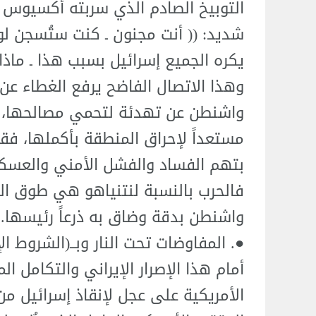
التوبيخ الصادم الذي سربته أكسيوس ج
شديد: (( أنت مجنون ـ كنت ستُسجن لول
يكره الجميع إسرائيل بسبب هذا ـ ماذا
وهذا الاتصال الفاضح يرفع الغطاء عن 
واشنطن عن تهدئة لتحمي مصالحها، ين
مستعداً لإحراق المنطقة بأكملها، ف
بتهم الفساد والفشل الأمني والعسكري
فالحرب بالنسبة لنتنياهو هي طوق الن
واشنطن بدقة وضاق به ذرعاً رئيسها.
●. المفاوضات تحت النار وبــ(الشروط الإي
أمام هذا الإصرار الإيراني والتكامل ا
الأمريكية على عجل لإنقاذ إسرائيل من