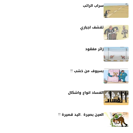
سراب الراتب
تقشف اجباري
زائر مفقود
بسيوف من خشب !!
الفساد انواع واشكال
العين بصيرة ..اليد قصيرة !!