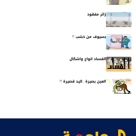
زائر مفقود
بسيوف من خشب !!
الفساد انواع واشكال
العين بصيرة ..اليد قصيرة !!