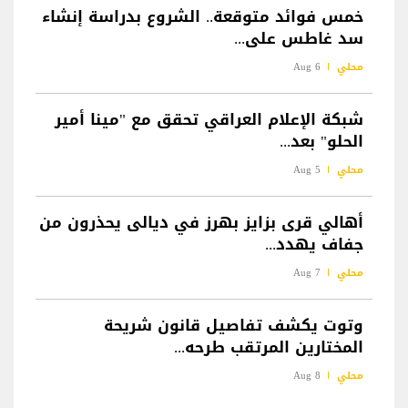
خمس فوائد متوقعة.. الشروع بدراسة إنشاء
سد غاطس على...
محلي
6 Aug
شبكة الإعلام العراقي تحقق مع "مينا أمير
الحلو" بعد...
محلي
5 Aug
أهالي قرى بزايز بهرز في ديالى يحذرون من
جفاف يهدد...
محلي
7 Aug
وتوت يكشف تفاصيل قانون شريحة
المختارين المرتقب طرحه...
محلي
8 Aug