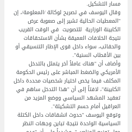
مسار التشكيل.
وقال اليوسف في تصريح لوكالة /المعلومة/، إن
"المعطيات الحالية تشير إلى صعوبة عرض
الكابينة الوزارية للتصويت في الوقت القريب
نتيجة الخلافات العميقة بشأن الاستحقاقات
والحقائب، سواء داخل قوى الإطار التنسيقي أو
بين الأقطاب السنية".
وأضاف أن "هناك عاملاً آخر يتمثل بالتدخل
الأمريكي والضغط المباشر على رئيس الحكومة
المكلف فيما يخص اختيار شخصيات محددة داخل
الكابينة"، لافتاً إلى أن "هذا التدخل ساهم في
تعقيد المشهد السياسي ووضع المزيد من
العراقيل أمام حسم التشكيلة".
وتوقع اليوسف "حدوث انشقاقات داخل الكتلة
السياسية الواحدة نتيجة تباين وجهات النظر