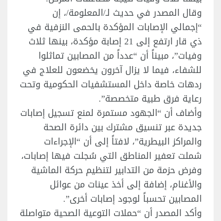
وقال المصدر في حديث لـ/المعلومة/، إن
“إجمالي الإصابات المؤكدة بالحمى النزفية في
ذي قار ارتفع إلى 21 إصابة مؤكدة، بينها ثلاث
وفيات”، مبيناً أن “عدداً من المصابين تماثلوا
للشفاء، فيما لا يزال آخرون يخضعون للعلاج في
ردهات خاصة داخل المستشفيات الحكومية وتحت
رعاية فرق طبية متخصصة”.
وأضاف أن “الجهود مستمرة لمنع تسجيل إصابات
جديدة عبر تنسيق مشترك بين دائرة الصحة
والمراكز البيطرية”، لافتاً إلى أن “الإجراءات
شملت تعفير المناطق التي سُجلت فيها إصابات،
وفرض حزمة من التدابير لتنظيم حركة الماشية
والأغنام، إضافة إلى أخذ عينات من عوائل
المصابين تحسباً لوجود إصابات أخرى”.
وأكد المصدر أن “حملات التوعية الصحية متواصلة