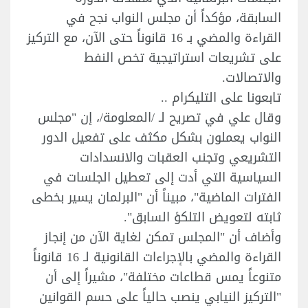
السابقة، مؤكداً أن مجلس النواب نجح في
القراءة والمضي بـ 16 قانوناً حتى الآن، مع التركيز
على تشريعات استراتيجية تخص النفط
والاتصالات.
تابعونا على التليكرام ..
وقال علي في تصريح لـ /المعلومة/، إن "مجلس
النواب يعملون بشكل مكثف على تفعيل الدور
التشريعي وتجنب العقبات والانسدادات
السياسية التي أدت إلى تعطيل الجلسات في
الفترات الماضية"، مبيناً أن "البرلمان يسير بخطى
ثابته لتعويض التلكؤ السابق".
وأضاف أن "المجلس تمكن لغاية الآن من إنجاز
القراءة والمضي بالإجراءات القانونية لـ 16 قانوناً
متنوعاً يمس قطاعات مختلفة"، مشيراً إلى أن
"التركيز النيابي ينصب حالياً على حسم القوانين