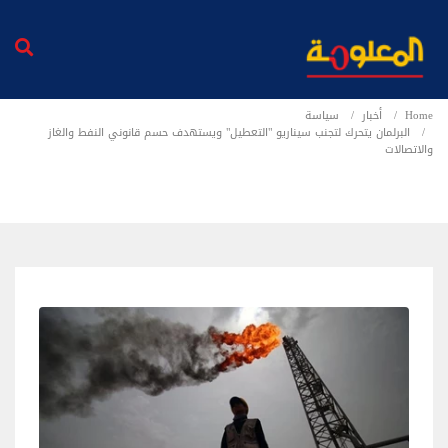
Home
أخبار
سياسة
البرلمان يتحرك لتجنب سيناريو "التعطيل" ويستهدف حسم قانوني النفط والغاز
والاتصالات