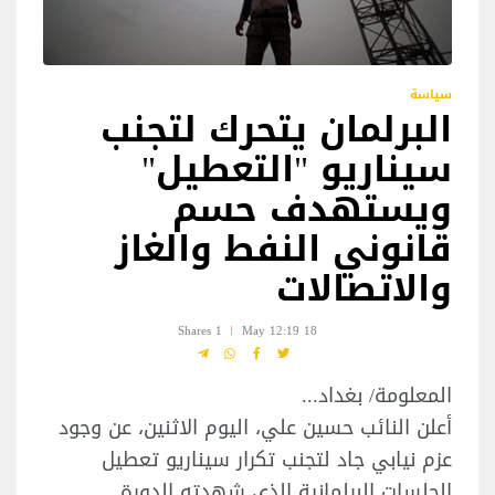
سياسة
البرلمان يتحرك لتجنب
سيناريو "التعطيل"
ويستهدف حسم
قانوني النفط والغاز
والاتصالات
1 Shares
18 May 12:19
المعلومة/ بغداد...
أعلن النائب حسين علي، اليوم الاثنين، عن وجود
عزم نيابي جاد لتجنب تكرار سيناريو تعطيل
الجلسات البرلمانية الذي شهدته الدورة