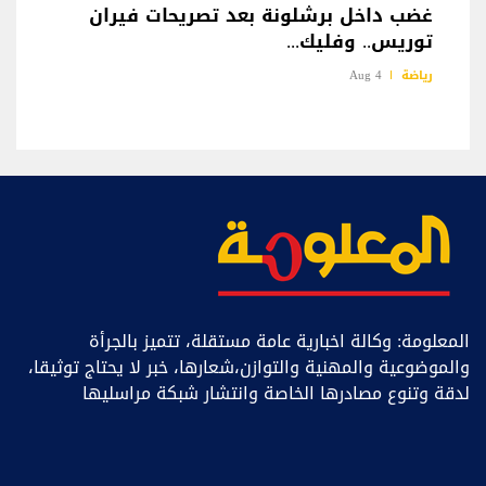
غضب داخل برشلونة بعد تصريحات فيران
توريس.. وفليك...
رياضة
4 Aug
المعلومة: وكالة اخبارية عامة مستقلة، تتميز بالجرأة
والموضوعية والمهنية والتوازن،شعارها، خبر ﻻ يحتاج توثيقا،
لدقة وتنوع مصادرها الخاصة وانتشار شبكة مراسليها