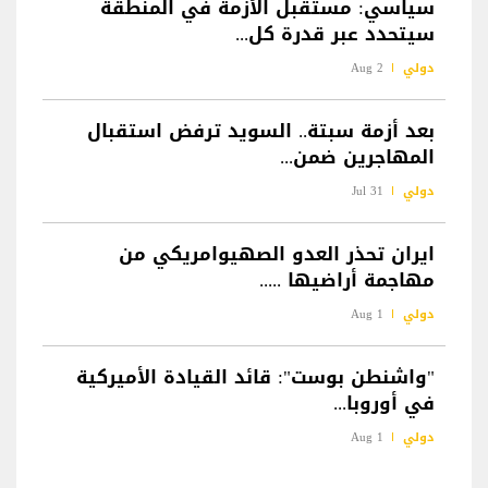
سياسي: مستقبل الأزمة في المنطقة
سيتحدد عبر قدرة كل...
دولي
2 Aug
بعد أزمة سبتة.. السويد ترفض استقبال
المهاجرين ضمن...
دولي
31 Jul
ايران تحذر العدو الصهيوامريكي من
مهاجمة أراضيها .....
دولي
1 Aug
"واشنطن بوست": قائد القيادة الأميركية
في أوروبا...
دولي
1 Aug