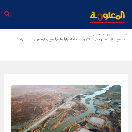
Home
أخبار
تقارير
في ظل تنصل تركيا.. العراق يواجه اختباراً قاسياً في إدارة موارده المائية