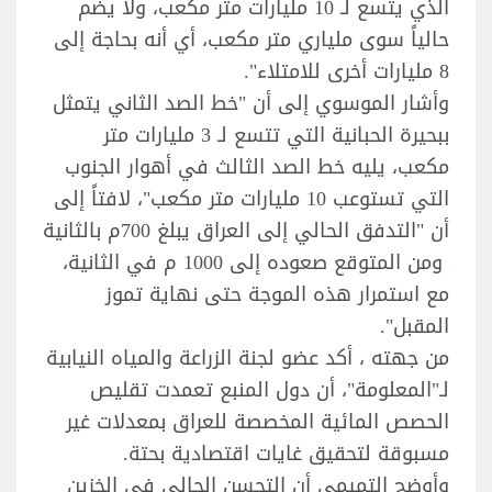
الذي يتسع لـ 10 مليارات متر مكعب، ولا يضم
حالياً سوى ملياري متر مكعب، أي أنه بحاجة إلى
8 مليارات أخرى للامتلاء".
وأشار الموسوي إلى أن "خط الصد الثاني يتمثل
ببحيرة الحبانية التي تتسع لـ 3 مليارات متر
مكعب، يليه خط الصد الثالث في أهوار الجنوب
التي تستوعب 10 مليارات متر مكعب"، لافتاً إلى
أن "التدفق الحالي إلى العراق يبلغ 700م بالثانية
ومن المتوقع صعوده إلى 1000 م في الثانية،
مع استمرار هذه الموجة حتى نهاية تموز
المقبل".
من جهته ، أكد عضو لجنة الزراعة والمياه النيابية
لـ"المعلومة"، أن دول المنبع تعمدت تقليص
الحصص المائية المخصصة للعراق بمعدلات غير
مسبوقة لتحقيق غايات اقتصادية بحتة.
وأوضح التميمي أن التحسن الحالي في الخزين