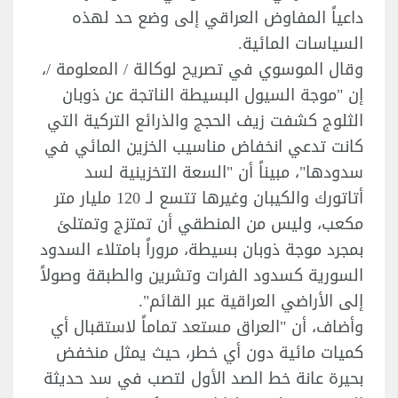
داعياً المفاوض العراقي إلى وضع حد لهذه
السياسات المائية.
وقال الموسوي في تصريح لوكالة / المعلومة /،
إن "موجة السيول البسيطة الناتجة عن ذوبان
الثلوج كشفت زيف الحجج والذرائع التركية التي
كانت تدعي انخفاض مناسيب الخزين المائي في
سدودها"، مبيناً أن "السعة التخزينية لسد
أتاتورك والكيبان وغيرها تتسع لـ 120 مليار متر
مكعب، وليس من المنطقي أن تمتزج وتمتلئ
بمجرد موجة ذوبان بسيطة، مروراً بامتلاء السدود
السورية كسدود الفرات وتشرين والطبقة وصولاً
إلى الأراضي العراقية عبر القائم".
وأضاف، أن "العراق مستعد تماماً لاستقبال أي
كميات مائية دون أي خطر، حيث يمثل منخفض
بحيرة عانة خط الصد الأول لتصب في سد حديثة