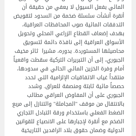
المائي بفعل السيول لا يعفي من حقيقة أن
أنقرة أنشأت سلسلة ضخمة من السدود لتقويض
التدفقات المائية صوب المحافظات العراقية،
بهدف إضعاف القطاع الزراعي المحلي وتحويل
الأسواق العراقية إلى نافذة دائمة لتسويق
محاصيلها المستوردة. بدوره، مشيرا ثائر مخيف
الجبوري، إلى أن التبريرات التركية سقطت واقعياً
أمام وفرة الخزين المائي الحالي في سدودها،
منتقداً غياب الاتفاقيات الإلزامية التي تحدد
حصصاً مائية ثابتة ومنصفة للعراق. وشدد
الجبوري على أن المفاوض العراقي مطالب
بالانتقال من موقف "المجاملة" والتنازل إلى مربع
الضغط الفعلي باستخدام ورقة التبادل التجاري
الضخم مع أنقرة لإجبارها على الانصياع للقوانين
الدولية وضمان حقوق بلاد الرافدين التاريخية