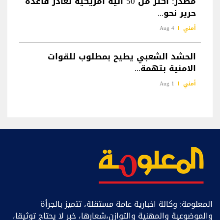
مصدر: أكثر من 50 آلية أمريكية تغادر قاعدة
حرير نحو...
أمني
4 Aug
الحشد الشعبي يطيح بمطلوب للقوات
الامنية بتهمة...
أمني
1 Aug
المعلومة: وكالة اخبارية عامة مستقلة، تتميز بالجرأة
والموضوعية والمهنية والتوازن،شعارها، خبر ﻻ يحتاج توثيقا،