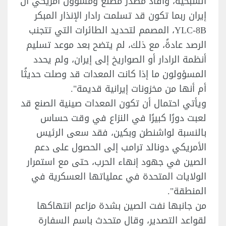
الشبحية، وأفاد مصدر مطلع ومسؤول أمريكي أن
إيران ربما تكون قد تسلمت رادار الإنذار المبكر
YLC-8B، المصمم لتحديد الطائرات التي تتجنب
الرصد عادةً، مع ذلك، لم يتضح بعد موعد تسليم
أنظمة الرادار أو الصواريخ إلى إيران، ولم يحدد
المسؤولون ما إذا كانت المعدات قد وصلت حديثًا
أم أنها من مخزونات إيرانية قديمة".
ويأتي احتمال أن تكون المعدات صينية الصنع قد
لعبت دورًا كبيرًا في النزاع في وقت حساس
بالنسبة لواشنطن وبكين، فقد سعى الرئيس
الأمريكي دونالد ترامب إلى الحصول على دعم
الصين في جهود إنهاء الحرب، حتى مع استمرار
الولايات المتحدة في عملياتها العسكرية في
المنطقة".
من جانبها نفت الصين بشدة مزاعم انتهاكها
لقواعد التصدير، وقال متحدث باسم السفارة