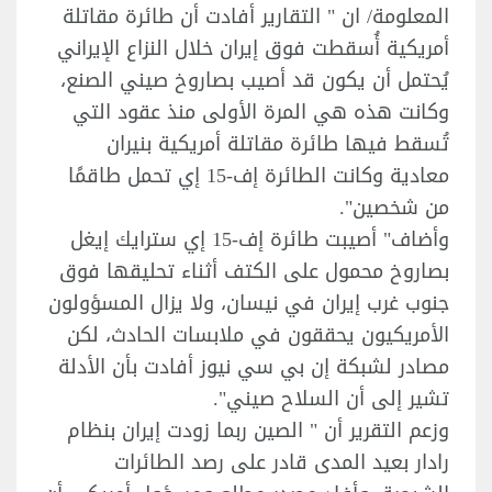
المعلومة/ ان " التقارير أفادت أن طائرة مقاتلة
أمريكية أُسقطت فوق إيران خلال النزاع الإيراني
يُحتمل أن يكون قد أصيب بصاروخ صيني الصنع،
وكانت هذه هي المرة الأولى منذ عقود التي
تُسقط فيها طائرة مقاتلة أمريكية بنيران
معادية وكانت الطائرة إف-15 إي تحمل طاقمًا
من شخصين".
وأضاف" أصيبت طائرة إف-15 إي سترايك إيغل
بصاروخ محمول على الكتف أثناء تحليقها فوق
جنوب غرب إيران في نيسان، ولا يزال المسؤولون
الأمريكيون يحققون في ملابسات الحادث، لكن
مصادر لشبكة إن بي سي نيوز أفادت بأن الأدلة
تشير إلى أن السلاح صيني".
وزعم التقرير أن " الصين ربما زودت إيران بنظام
رادار بعيد المدى قادر على رصد الطائرات