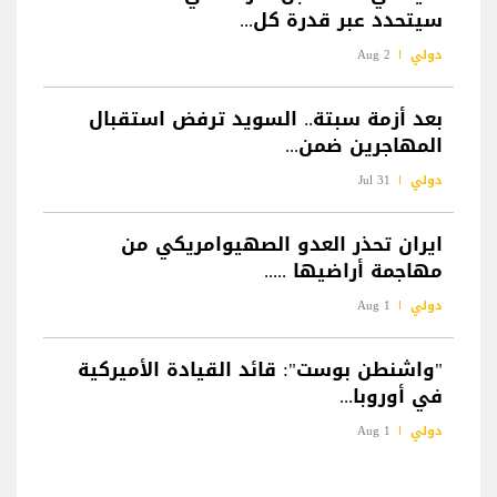
سيتحدد عبر قدرة كل...
دولي
2 Aug
بعد أزمة سبتة.. السويد ترفض استقبال
المهاجرين ضمن...
دولي
31 Jul
ايران تحذر العدو الصهيوامريكي من
مهاجمة أراضيها .....
دولي
1 Aug
"واشنطن بوست": قائد القيادة الأميركية
في أوروبا...
دولي
1 Aug