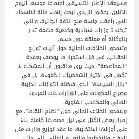
وسيعقد الإطار التنسيقي اجتماعاً موسعاً اليوم
الاثنين، بحضور الزيدي لبحث إنهاء حالة الانسداد
التي رافقت جلسة منح الثقة الجزئية، والتي
تركت 6 وزارات سيادية وخدمية مهمة تدار
بالوكالة أو معلقة دون حسم.
وتتمحور الخلافات الحالية حول آليات توزيع
الحقائب، في ظل استمرار ما يوصف بعقدة
“المحاصصة”، حيث يرى مراقبون أن المشكلة لا
تكمن في اختيار الشخصيات الكفوءة، بل في
“بازار السياسة” الذي فرضته التوازنات الحزبية
وصراع المكونات على الوزارات ذات المردود
المالي والمكاسب الفئوية.
ويتمحور الخلاف الحالي حول “نظام النقاط”، مع
إصرار بعض الكتل على نيل حصصها كاملة بناءً
على أوزانها الانتخابية، ما عقد توزيع وزارات مثل
الدفاع والتخطيط والتعليم العالي، إلى جانب