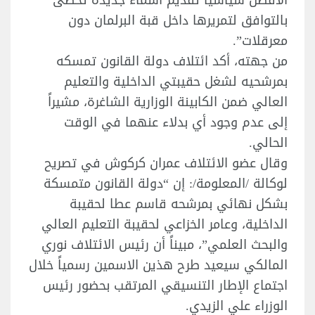
الأفضل سياسياً تقديم أسماء جديدة تحظى
بالتوافق لتمريرها داخل قبة البرلمان دون
معرقلات”.
من جهته، أكد ائتلاف دولة القانون تمسكه
بمرشحيه لشغل حقيبتي الداخلية والتعليم
العالي ضمن الكابينة الوزارية الشاغرة، مشيراً
إلى عدم وجود أي بدلاء عنهما في الوقت
الحالي.
وقال عضو الائتلاف عمران كركوش في تصريح
لوكالة /المعلومة/: إن “دولة القانون متمسكة
بشكل نهائي بمرشحه قاسم عطا لحقيبة
الداخلية، وعامر الخزاعي لحقيبة التعليم العالي
والبحث العلمي”، مبيناً أن رئيس الائتلاف نوري
المالكي سيعيد طرح هذين الاسمين رسمياً خلال
اجتماع الإطار التنسيقي المرتقب بحضور رئيس
الوزراء علي الزيدي.