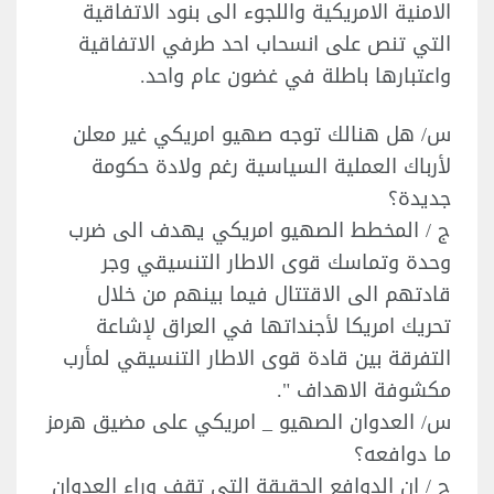
الامنية الامريكية واللجوء الى بنود الاتفاقية
التي تنص على انسحاب احد طرفي الاتفاقية
واعتبارها باطلة في غضون عام واحد.
س/ هل هنالك توجه صهيو امريكي غير معلن
لأرباك العملية السياسية رغم ولادة حكومة
جديدة؟
ج / المخطط الصهيو امريكي يهدف الى ضرب
وحدة وتماسك قوى الاطار التنسيقي وجر
قادتهم الى الاقتتال فيما بينهم من خلال
تحريك امريكا لأجنداتها في العراق لإشاعة
التفرقة بين قادة قوى الاطار التنسيقي لمأرب
مكشوفة الاهداف ".
س/ العدوان الصهيو _ امريكي على مضيق هرمز
ما دوافعه؟
ج / ان الدوافع الحقيقة التي تقف وراء العدوان