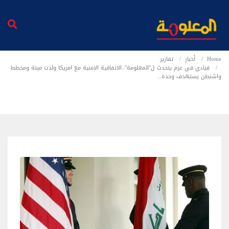
Home
أخبار
تقارير
قيادي في عزم يتحدث ل"المعلومة"..الاتفاقية الامنية مع امريكا ولدت ميتة ومخطط
واشنطن يستهدف وحدة...