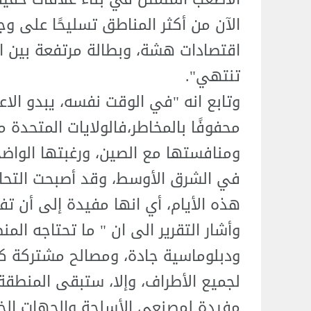
الآن من أكثر المناطق تسليحًا على وج
اقتصادات هشة، وبطالة مرتفعة بين الش
تنتهي".
وتابع انه "في الوقت نفسه، يبدو الاعت
محفوفًا بالمخاطر،فالولايات المتحدة 
ومنافستها مع الصين، ورغبتها الواضح
في الشرق الأوسط، وقد أصبحت التحالف
هذه الأيام، أي انها مفيدة إلى أن تف
وأشار التقرير الى ان " ما تحتاجه الم
ودبلوماسية جادة، ومصالح مشتركة كافية
لجميع الأطراف، وإلا، ستبقى المنطق
مفيدة لمصنعي الأسلحة والجهات الخار