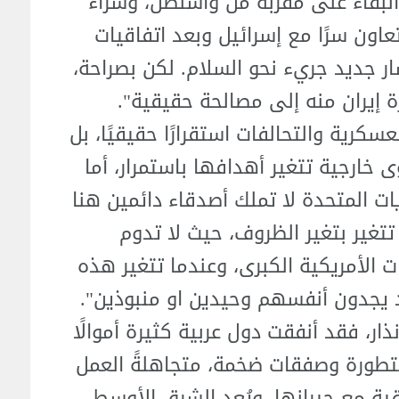
لبقاء على مقربة من واشنطن، وشراء
عاون سرًا مع إسرائيل وبعد اتفاقيات
مسار جديد جريء نحو السلام. لكن بصراحة،
ة إيران منه إلى مصالحة حقيقية".
كرية والتحالفات استقرارًا حقيقيًا، بل
 خارجية تتغير أهدافها باستمرار، أما
ات المتحدة لا تملك أصدقاء دائمين هنا
تغير بتغير الظروف، حيث لا تدوم
يات الأمريكية الكبرى، وعندما تتغير هذه
قد يجدون أنفسهم وحيدين او منبوذين".
ذار، فقد أنفقت دول عربية كثيرة أموالًا
تطورة وصفقات ضخمة، متجاهلةً العمل
ية مع جيرانها، ويُعد الشرق الأوسط