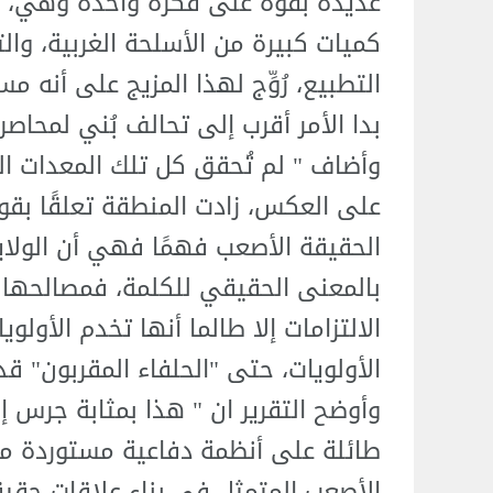
عديدة بقوة على فكرة واحدة وهي، ا
كميات كبيرة من الأسلحة الغربية، والت
التطبيع، رُوِّج لهذا المزيج على أنه 
بدا الأمر أقرب إلى تحالف بُني لمحاصر
وأضاف " لم تُحقق كل تلك المعدات العس
على العكس، زادت المنطقة تعلقًا بقوى
الحقيقة الأصعب فهمًا فهي أن الولاي
بالمعنى الحقيقي للكلمة، فمصالحها ت
الالتزامات إلا طالما أنها تخدم الأولو
الأولويات، حتى "الحلفاء المقربون" 
وأوضح التقرير ان " هذا بمثابة جرس إن
طائلة على أنظمة دفاعية مستوردة م
الأصعب المتمثل في بناء علاقات حقيق