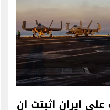
على ايران اثبتت ان