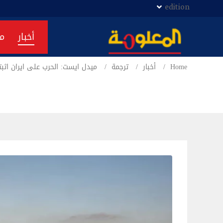
edition
أخبار
م
Home
أخبار
ترجمة
ميدل ايست: الحرب على ايران اثبت