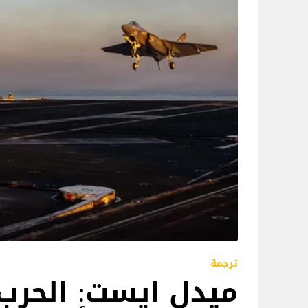
ترجمة
ميدل ايست: الحرب 