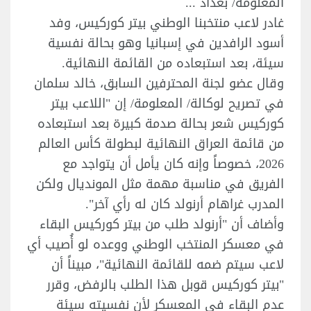
المعلومة/ بغداد ...
غادر لاعب منتخبنا الوطني بيتر كوركيس، وفد
أسود الرافدين في إسبانيا وهو بحالة نفسية
سيئة، بعد استبعاده من القائمة النهائية.
وقال عضو لجنة المحترفين السابق، خالد سلمان
في تصريح لوكالة/ المعلومة/ إن "اللاعب بيتر
كوركيس شعر بحالة صدمة كبيرة بعد استبعاده
من قائمة العراق النهائية لبطولة كأس العالم
2026، خصوصاً وإنه كان يأمل أن يتواجد مع
الفريق في مناسبة مهمة مثل المونديال ولكن
المدرب غراهام أرنولد كان له رأي آخر".
وأضاف أن "أرنولد طلب من بيتر كوركيس البقاء
في معسكر المنتخب الوطني ووعده لو أُصيب أي
لاعب سيتم ضمه للقائمة النهائية"، مبيناً أن
"بيتر كوركيس قوبل هذا الطلب بالرفض، وقرر
عدم البقاء في المعسكر لأن نفسيته سيئة