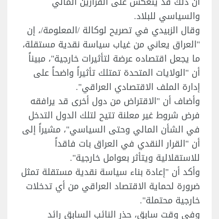
أن ذلك قد ينعكس على القرارين المالي
والسياسي للبلاد.
وقال الزبيدي في تصريح لوكالة /المعلومة/، إن
"العراق يعاني من غياب سياسة نقدية مستقلة،
ما يجعل اقتصاده عرضة لتأثيرات خارجية"، مبيناً
أن "الولايات المتحدة تمتلك تأثيراً واضحاً على
إدارة الملف الاقتصادي العراقي".
وأضاف أن "الاقتراض من دول أخرى قد يرافقه
فرض شروط غير معلنة تتيح لتلك الدول التدخل
في الشأن المالي وحتى السياسي"، مشيراً إلى
أن "القرار النقدي في العراق بات فاقداً
للاستقلالية ويتأثر بعوامل خارجية".
وأكد أن "إعادة بناء سياسة نقدية مستقلة تمثل
ضرورة لحماية الاقتصاد العراقي من أي تدخلات
خارجية محتملة".
وفي وقت سابق، حذر النائب السابق رائد