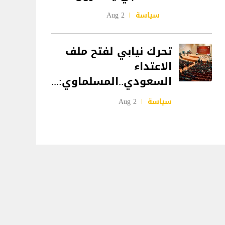
سياسة
2 Aug
تحرك نيابي لفتح ملف
الاعتداء
السعودي..المسلماوي:...
سياسة
2 Aug