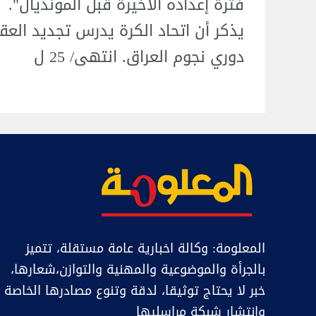
فترة إعداده الأخيرة قبل المونديال".
يذكر أن اتحاد الكرة يدرس تجديد العق
دوري نجوم العراق. انتهى/ 25 ل
المعلومة: وكالة اخبارية عامة مستقلة، تتميز
بالجرأة والموضوعية والمهنية والتوازن،شعارها،
خبر ﻻ يحتاج توثيقا، لدقة وتنوع مصادرها الخاصة
وانتشار شبكة مراسليها