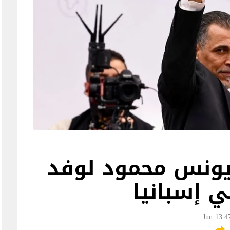
 يونس محمود لوفد
 إسبانيا