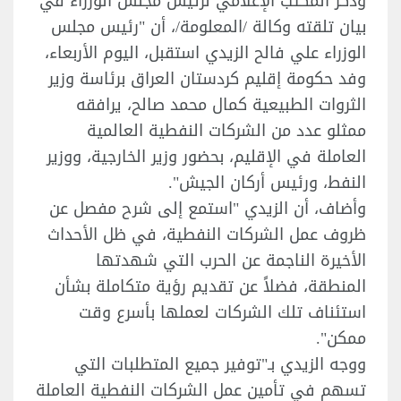
وذكر المكتب الإعلامي لرئيس مجلس الوزراء في
بيان تلقته وكالة /المعلومة/، أن "رئيس مجلس
الوزراء علي فالح الزيدي استقبل، اليوم الأربعاء،
وفد حكومة إقليم كردستان العراق برئاسة وزير
الثروات الطبيعية كمال محمد صالح، يرافقه
ممثلو عدد من الشركات النفطية العالمية
العاملة في الإقليم، بحضور وزير الخارجية، ووزير
النفط، ورئيس أركان الجيش".
وأضاف، أن الزيدي "استمع إلى شرح مفصل عن
ظروف عمل الشركات النفطية، في ظل الأحداث
الأخيرة الناجمة عن الحرب التي شهدتها
المنطقة، فضلاً عن تقديم رؤية متكاملة بشأن
استئناف تلك الشركات لعملها بأسرع وقت
ممكن".
ووجه الزيدي بـ"توفير جميع المتطلبات التي
تسهم في تأمين عمل الشركات النفطية العاملة