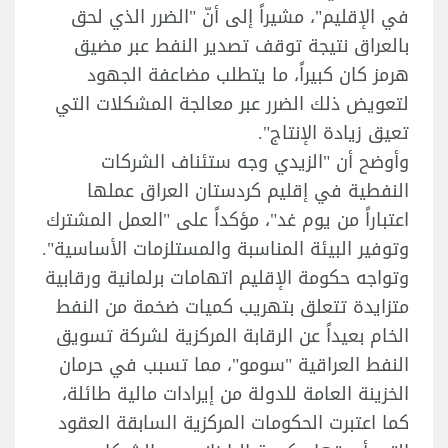
في الإقليم"، مشيراً إلى أنّ "الضرر الذي لحق
بالعراق نتيجة توقف تصدير النفط عبر مضيق
هرمز كان كبيراً، ما يتطلب مضاعفة الجهود
لتعويض ذلك الضرر عبر معالجة المشكلات التي
تعيق زيادة الإنتاج".
وأوضح أن "الزيدي وجه ستئناف الشركات
النفطية في إقليم كردستان العراق عملها
اعتباراً من يوم غد"، مؤكداً على "العمل المشترك
وتوفير البيئة المناسبة والمستلزمات الأساسية".
وتواجه حكومة الإقليم اتهامات برلمانية ورقابية
متزايدة تتعلق بتهريب كميات ضخمة من النفط
الخام بعيداً عن الرقابة المركزية لشركة تسويق
النفط العراقية "سومو"، مما تسبب في حرمان
الخزينة العامة للدولة من إيرادات مالية طائلة،
كما اعتبرت الحكومات المركزية السابقة العقود