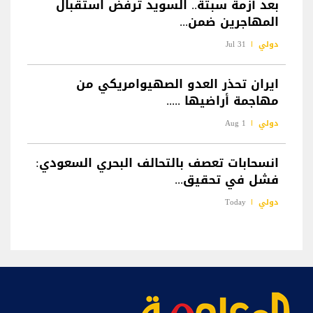
بعد أزمة سبتة.. السويد ترفض استقبال
المهاجرين ضمن...
دولي
31 Jul
ايران تحذر العدو الصهيوامريكي من
مهاجمة أراضيها .....
دولي
1 Aug
انسحابات تعصف بالتحالف البحري السعودي:
فشل في تحقيق...
دولي
Today