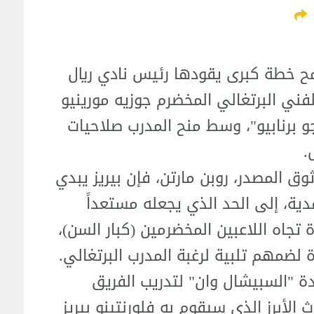
ح خطة كبرى يقودها رئيس نادي ريال
 الفني البرتغالي المخضرم جوزيه مورينيو
 برنابيو"، وسط منح المدرب صلاحيات
.
وق المصدر، روبن مارتن، فإن بيريز يبدي
ية، إلى الحد الذي يجعله مستعداً
تجاه اللاعبين المخضرمين (كبار السن)،
 لضمهم تلبية لرغبة المدرب البرتغالي.
دة "السبيشال وان" لتدريب الفريق
لأبرز الذي سيقوم به فلورنتينو بيريز