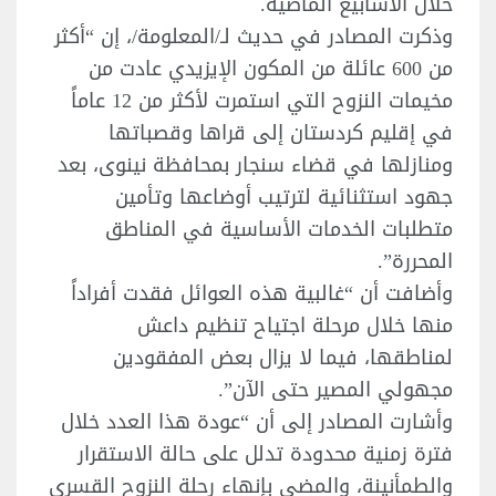
خلال الأسابيع الماضية.
وذكرت المصادر في حديث لـ/المعلومة/، إن “أكثر
من 600 عائلة من المكون الإيزيدي عادت من
مخيمات النزوح التي استمرت لأكثر من 12 عاماً
في إقليم كردستان إلى قراها وقصباتها
ومنازلها في قضاء سنجار بمحافظة نينوى، بعد
جهود استثنائية لترتيب أوضاعها وتأمين
متطلبات الخدمات الأساسية في المناطق
المحررة”.
وأضافت أن “غالبية هذه العوائل فقدت أفراداً
منها خلال مرحلة اجتياح تنظيم داعش
لمناطقها، فيما لا يزال بعض المفقودين
مجهولي المصير حتى الآن”.
وأشارت المصادر إلى أن “عودة هذا العدد خلال
فترة زمنية محدودة تدلل على حالة الاستقرار
والطمأنينة، والمضي بإنهاء رحلة النزوح القسري