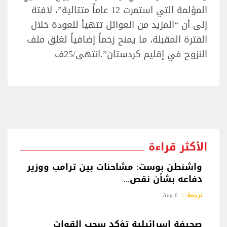
المؤلمة التي استمرت 12 عاماً متتالية”، لافتة
إلى أن “المزيد من العوائل تتهيأ للعودة خلال
الفترة المقبلة، ما يمنح زخماً إضافياً لغلق ملف
النزوح في إقليم كردستان”.انتهى/25ف
الأكثر قراءة
واشنطن بوست: مشاحنات بين ترامب ووزير
دفاعه بشأن نقص...
ترجمة
6 Aug
صحيفة اسرائيلية تؤكد سحب القوات