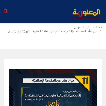
Home
أخبار
دولي
حزب الله: استهداف دبّابة ميركافا في محيط قلعة الشقيف التاريخيّة جنوبيّ لبنان