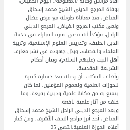
أفاد مراسل وكالة /المعلومة/، اليوم الخميس،
بوفاة المرجع الديني الشيخ محمد إسحاق
الفياض، بعد معاناة طويلة مع مرض عضال.
ونعى مكتب المرجع الفياض، المرجع الديني
الراحل، مؤكداً أنه قضى عمره المبارك في خدمة
الدين الحنيف، وتدريس العلوم الإسلامية، وتربية
العلماء والفضلاء، وبذل جهوده في نشر معارف
أهل البيت (عليهم السلام)، وبيان أحكام
الشريعة المقدسة.
وأضاف المكتب، أن رحيله يعد خسارة كبيرة
للحوزات العلمية ولعموم المؤمنين، لما كان
يتمتع به من مكانة علمية ودينية رفيعة، وما
خلفه من آثار علمية نافعة.
ويعد المرجع الديني الراحل الشيخ محمد إسحاق
الفياض، أحد أبرز مراجع النجف الأشرف، ومن كبار
أعلام الحوزة العلمية.انتهى 25