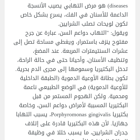
diseases) هو مرض التهابي يصيب الأنسجة
الداعمة للأسنان في الفك، يسرع بشكل خاص
تكون لويحات تصلب الشرايين.
ويقول: "التهاب دواعم السن، عبارة عن جرح
مفتوح ينزف باستمرار، ويغطي مساحة تصل إلى
عشرات السنتيمترات المربعة. عند المضغ،
وتنظيف الأسنان، وأحيانا حتى في حالة الراحة،
تدخل البكتيريا وسمومها إلى مجرى الدم بحرية.
تكون بطانة الأوعية الدموية (الطبقة الداخلية
للأوعية الدموية) في الوضع الطبيعي ناعمة
ومحمية. ولكن الهجوم المستمر من قبل
البكتيريا المسببة لأمراض دواعم السن، وخاصة
بكتيريا Porphyromonas gingivalis، يسبب التهابا
جهازيا. لأن هذه البكتيريا قادرة على إتلاف
جدران الشرايين، ما يسبب خللا في وظيفة