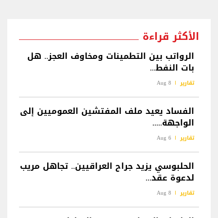
الأكثر قراءة
الرواتب بين التطمينات ومخاوف العجز.. هل
بات النفط...
تقارير
8 Aug
الفساد يعيد ملف المفتشين العموميين إلى
الواجهة.....
تقارير
6 Aug
الحلبوسي يزيد جراح العراقيين.. تجاهل مريب
لدعوة عقد...
تقارير
8 Aug