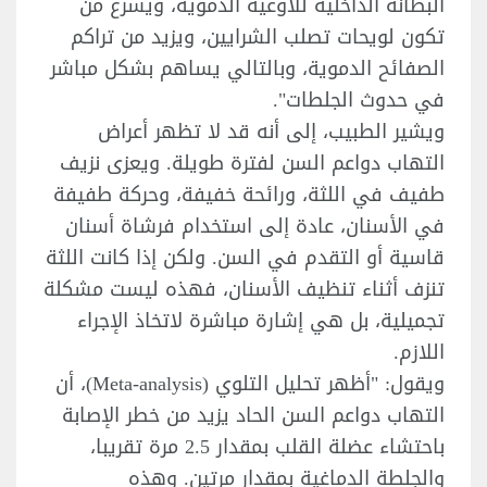
البطانة الداخلية للأوعية الدموية، ويسرع من
تكون لويحات تصلب الشرايين، ويزيد من تراكم
الصفائح الدموية، وبالتالي يساهم بشكل مباشر
في حدوث الجلطات".
ويشير الطبيب، إلى أنه قد لا تظهر أعراض
التهاب دواعم السن لفترة طويلة. ويعزى نزيف
طفيف في اللثة، ورائحة خفيفة، وحركة طفيفة
في الأسنان، عادة إلى استخدام فرشاة أسنان
قاسية أو التقدم في السن. ولكن إذا كانت اللثة
تنزف أثناء تنظيف الأسنان، فهذه ليست مشكلة
تجميلية، بل هي إشارة مباشرة لاتخاذ الإجراء
اللازم.
ويقول: "أظهر تحليل التلوي (Meta-analysis)، أن
التهاب دواعم السن الحاد يزيد من خطر الإصابة
باحتشاء عضلة القلب بمقدار 2.5 مرة تقريبا،
والجلطة الدماغية بمقدار مرتين. وهذه