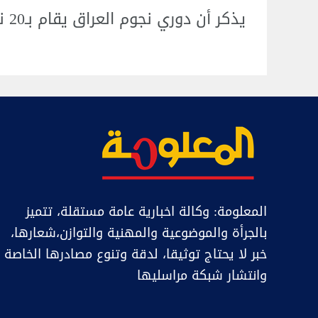
يذكر أن دوري نجوم العراق يقام بـ20 نادياً منذ سنوات طويلة. انتهى/ 25 ل
المعلومة: وكالة اخبارية عامة مستقلة، تتميز
بالجرأة والموضوعية والمهنية والتوازن،شعارها،
خبر ﻻ يحتاج توثيقا، لدقة وتنوع مصادرها الخاصة
وانتشار شبكة مراسليها