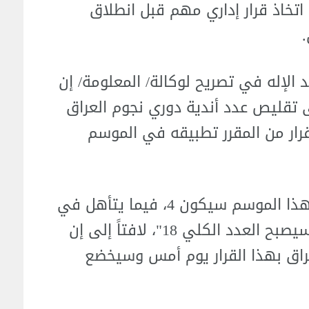
 اتخاذ قرار إداري مهم قبل انطلاق
 الإله في تصريح لوكالة/ المعلومة/ إن
لى تقليص عدد أندية دوري نجوم العراق
أن "هذا القرار من المقرر تطبيقه في الموسم
وأضاف أن "عدد الأندية الهابطة في هذا الموسم سيكون 4، فيما يتأهل في
الموسم المقبل ناديين فقط، بالتالي سيصبح العدد الكلي 18"، لافتاً إلى إن
لعراق بهذا القرار يوم أمس وسيخضع