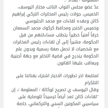
عدّ عضو مجلس النواب النائب مختار اليوسف،
الخميس، جولات رئيس المخابرات التركي إبراهيم
كالن وعقده لقاءات مع محمد الحلبوسي
وخميس الخنجر ومحافظ كركوك محمد السمعان
خرقاً أمنياً خطيراً يتطلب مساءلتهم من قبل
الحكومة، مشيراً إلى أن لقاءات رئيس المخابرات
مع شخصيات لا تحمل صفة رسمية وبدون علم
الحكومة يندرج في قضية التخابر مع جهة أجنبية
ويعاقب عليها القانون.
لمتابعة اخر تطورات الاخبار اشترك بقناتنا على
التلكرام
وقال اليوسف ي تصريح لوكالة / المعلومة /، إن
"لقاءات كالن تعد أيضاً ترسيخاً للوصاية على
سياسيي المكونين السني والتركماني، خاصة