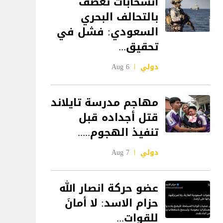
انسحابات تعصف
بالتحالف البحري
السعودي: فشل في
تحقيق...
دولي
6 Aug
مهاجم مدرسة تايلاند
قتل أجداده قبل
تنفيذ الهجوم.....
دولي
7 Aug
‏عضو حركة انصار الله
حزام الاسد: لا أمانَ
للقوات...