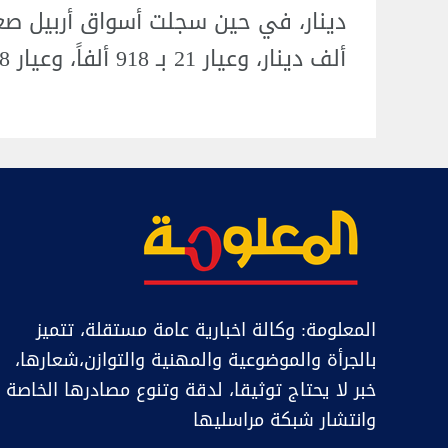
ألف دينار، وعيار 21 بـ 918 ألفاً، وعيار 18 بـ 787 ألف دينار.انتهى/ 25
المعلومة: وكالة اخبارية عامة مستقلة، تتميز
بالجرأة والموضوعية والمهنية والتوازن،شعارها،
خبر ﻻ يحتاج توثيقا، لدقة وتنوع مصادرها الخاصة
وانتشار شبكة مراسليها