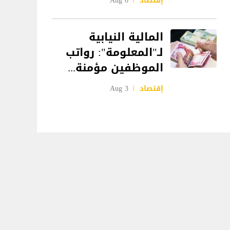
إقتصاد
6 Aug
المالية النيابية
لـ"المعلومة": رواتب
الموظفين مؤمنة...
إقتصاد
3 Aug