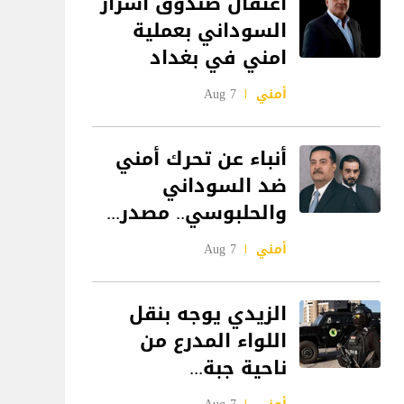
اعتقال صندوق اسرار
السوداني بعملية
امني في بغداد
أمني
7 Aug
أنباء عن تحرك أمني
ضد السوداني
والحلبوسي.. مصدر...
أمني
7 Aug
الزيدي يوجه بنقل
اللواء المدرع من
ناحية جبة...