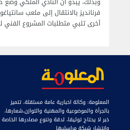
وبذلك، يبدو أن النادي الملكي وضع حدً
فرنانديز بالانتقال إلى ملعب سانتياغو
أخرى تلبي متطلبات المشروع الفني لل
المعلومة: وكالة اخبارية عامة مستقلة، تتميز
بالجرأة والموضوعية والمهنية والتوازن،شعارها،
خبر ﻻ يحتاج توثيقا، لدقة وتنوع مصادرها الخاصة
وانتشار شبكة مراسليها