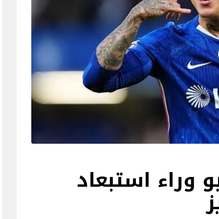
يو وراء استبعاد
ز