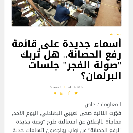
سياسة
أسماء جديدة على قائمة
رفع الحصانة.. هل تُربك
"صولة الفجر" جلسات
البرلمان؟
1 Shares
5 Jul 16:28
المعلومة / خاص..
فجّرت النائبة ضحى لعيبي البهادلي, اليوم الأحد,
مفاجأة بالإعلان عن احتمالية طرح "وجبة جديدة
"لرفع الحصانة" عن نواب يواجهون اتهامات جدية