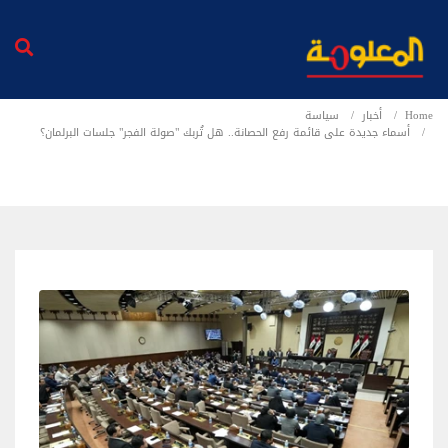
Home
أخبار
سياسة
أسماء جديدة على قائمة رفع الحصانة.. هل تُربك "صولة الفجر" جلسات البرلمان؟