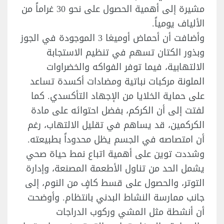
مشيرة إلى أهمية الحصول على نحو 30 غراماً من
الألياف يومياً.
وأضافت أن أحماض أوميغا 3 الموجودة في الجوز
وبذور الكتان تسهم في تنظيم الاستجابة
الالتهابية، فيما توفر الفواكه والخضراوات
الملونة مركبات نباتية ومضادات أكسدة تساعد
على حماية الخلايا من الإجهاد التأكسدي. كما
لفتت إلى أن الكركم، بفضل احتوائه على مادة
الكركمين، قد يساهم في تقليل الالتهاب، رغم
أن امتصاصه في الجسم يظل محدوداً بطبيعته.
وشددت توين على أهمية اتباع نمط حياة صحي
يشمل الحد من تناول الأطعمة المصنعة، وإدارة
التوتر، والحصول على قسط كافٍ من النوم، إلى
جانب ممارسة النشاط البدني بانتظام. وأوضحت
أن أنشطة مثل المشي وركوب الدراجات