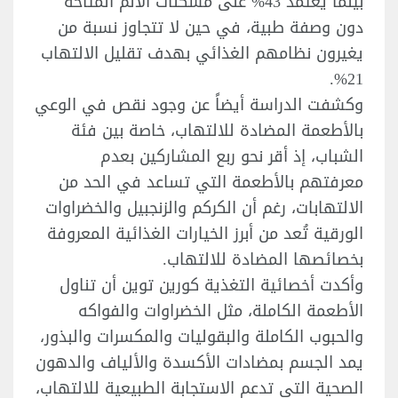
بينما يعتمد 43% على مسكنات الألم المتاحة
دون وصفة طبية، في حين لا تتجاوز نسبة من
يغيرون نظامهم الغذائي بهدف تقليل الالتهاب
21%.
وكشفت الدراسة أيضاً عن وجود نقص في الوعي
بالأطعمة المضادة للالتهاب، خاصة بين فئة
الشباب، إذ أقر نحو ربع المشاركين بعدم
معرفتهم بالأطعمة التي تساعد في الحد من
الالتهابات، رغم أن الكركم والزنجبيل والخضراوات
الورقية تُعد من أبرز الخيارات الغذائية المعروفة
بخصائصها المضادة للالتهاب.
وأكدت أخصائية التغذية كورين توين أن تناول
الأطعمة الكاملة، مثل الخضراوات والفواكه
والحبوب الكاملة والبقوليات والمكسرات والبذور،
يمد الجسم بمضادات الأكسدة والألياف والدهون
الصحية التي تدعم الاستجابة الطبيعية للالتهاب،