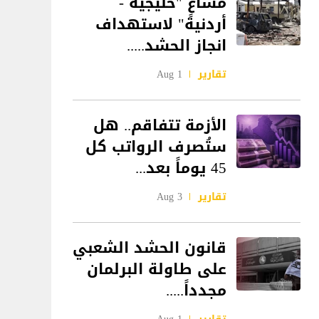
مساعٍ "خليجية -
أردنية" لاستهداف
انجاز الحشد.....
تقارير
1 Aug
الأزمة تتفاقم.. هل
ستُصرف الرواتب كل
45 يوماً بعد...
تقارير
3 Aug
قانون الحشد الشعبي
على طاولة البرلمان
مجدداً.....