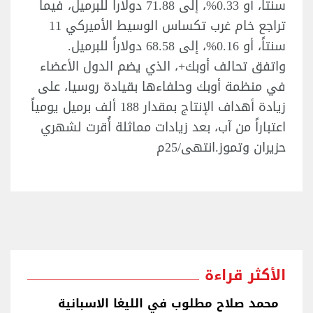
سنتاً، أو 0.33%، إلى 71.88 دولاراً للبرميل، فيما
تراجع خام غرب تكساس الوسيط الأميركي 11
سنتاً، أو 0.16%، إلى 68.58 دولاراً للبرميل.
واتفق تحالف أوبك+، الذي يضم الدول الأعضاء
في منظمة أوبك وحلفاءها بقيادة روسيا، على
زيادة أهداف الإنتاج بمقدار 188 ألف برميل يومياً
اعتباراً من آب، بعد زيادات مماثلة أُقرت لشهري
حزيران وتموز.انتهى/25م
الأكثر قراءة
محمد صلاح مطلوب في الليغا الاسبانية