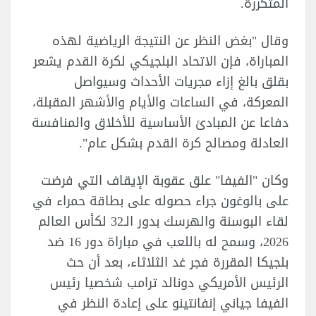
المتكررة.
وقال "بغض النظر عن النتيجة الرياضية لهذه
المباراة، فإن الاتحاد البلجيكي لكرة القدم يشعر
بقلق بالغ إزاء مجريات الأحداث ⁠وسيواصل ​
المعركة، في الساعات والأيام والأشهر المقبلة، ​
دفاعا عن المبادئ الأساسية للأخلاق والمنافسة
العادلة ومصالح كرة القدم بشكل عام".
وكان "الفيفا" ​علق عقوبة الإيقاف التي فرضت
على بالوغون جراء حصوله على ​بطاقة حمراء في
لقاء البوسنة والهرسك بدور الـ32 لكأس العالم
2026، وسمح له باللعب في مباراة دور 16 ⁠ضد
بلجيكا المقررة فجر غد الثلاثاء، بعد أن حث
الرئيس الأمريكي دونالد ترامب شخصيا رئيس
الفيفا ​جياني إنفانتينو على إعادة النظر في