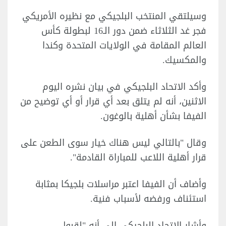
وسيلتقي المنتخب البلجيكي مع نظيره الأمريكي
فجر غد الثلاثاء ضمن دور الـ16 لبطولة كأس
العالم المقامة في الولايات المتحدة وكندا
والمكسيك.
وأكد الاتحاد البلجيكي في بيان نشره اليوم
الاثنين، أنه ​لم يتلق بعد أي قرار أو أي توضيح من
الفيفا بشأن أهلية بالوغون.
وقال "بالتالي ليس هناك خيار سوى الطعن على
قرار أهلية اللاعب للمباراة القادمة".
وأضاف أن ​الفيفا اعتبر مراسلات بلجيكا بمثابة
استئناف ورفضه لأسباب فنية.
وأشار الاتحاد ​البلجيكي إلى أنه "لقبول