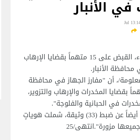
في الأنبار
أعلن جهاز الأمن الوطني، اليوم الثلاثاء، القبض على 15 متهماً بقضايا الإرهاب
معلومة/، أن "مفارز الجهاز في محافظة
تمكنت من القبض على (15) متهماً بقضايا المخدرات والإرهاب والتزوير،
وأشار إلى أن "العملية الأمنية أسفرت أيضاً عن ضبط (33) وثيقة، شملت هوياتٍ
 جميعها مزورة".انتهى/25