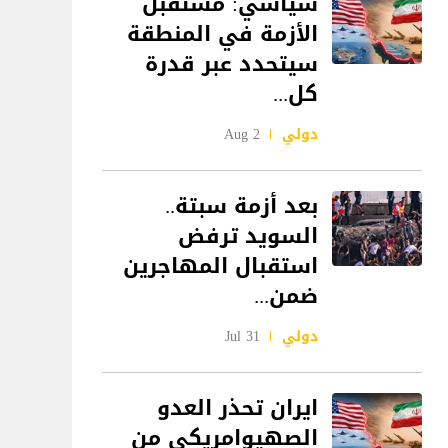
سياسي: مستقبل
الأزمة في المنطقة
سيتحدد عبر قدرة
كل...
دولي
2 Aug
بعد أزمة سبتة..
السويد ترفض
استقبال المهاجرين
ضمن...
دولي
31 Jul
ايران تحذر العدو
الصهيوامريكي من