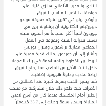
النادي والمدرب الألماني هانزي فليك على
مواصفات اللاعب المناسب للفريق.
وأوضح بولو في تقرير نشرته صحيفة موندو
ديبورتيفو الكتالونية أن برشلونة يرى في
جوردون لاعباً أكثر انسجاماً مع أسلوب فليك
بسبب قدراته الفنية وتفوقه في العمل
الجماعي مقارنة براشفورد وفيران توريس.
وأشار إلى أن جوردون يمتلك قدرة مميزة على
الربط بين الخطوط والمساهمة في بناء الهجمات
داخل الثلث الأخير من الملعب مما يمنح الفريق
زيادة عددية وحلولاً هجومية إضافية.
كما يتميز اللاعب بسرعة كبيرة عند الانطلاق من
الأطراف حيث ظهر ذلك خلال مشاركته مع منتخب
إنجلترا أمام المكسيك عندما كان من أسرع لاعبي
المباراة وسجل سرعة وصلت إلى 35.7 كيلومتراً