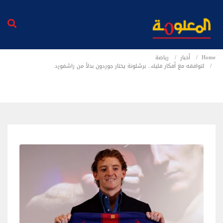
Home
أخبار
رياضة
لتوافقه مع أفكار فليك.. برشلونة يختار جوردون بدلاً من راشفورد