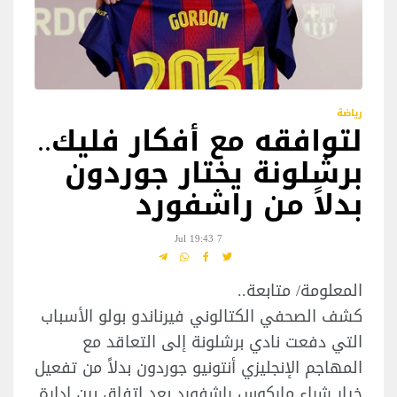
رياضة
لتوافقه مع أفكار فليك..
برشلونة يختار جوردون
بدلاً من راشفورد
7 Jul 19:43
المعلومة/ متابعة..
كشف الصحفي الكتالوني فيرناندو بولو الأسباب
التي دفعت نادي برشلونة إلى التعاقد مع
المهاجم الإنجليزي أنتونيو جوردون بدلاً من تفعيل
خيار شراء ماركوس راشفورد بعد اتفاق بين إدارة