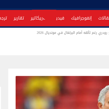
قالات
إنفوجرافيك
فيديو
كاريكاتير
تقارير
ترجم
دري رغم تألقه أمام البرتغال في مونديال 2026