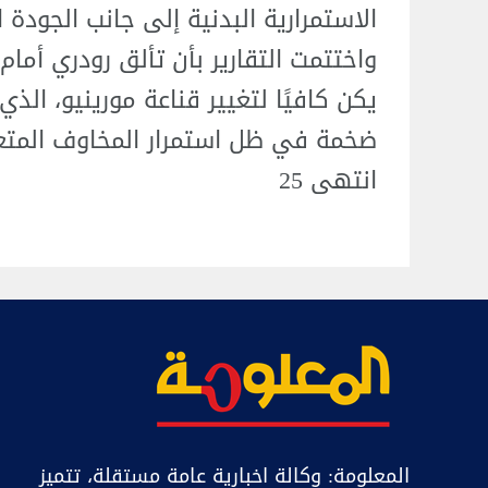
الاستمرارية البدنية إلى جانب الجودة ا
واختتمت التقارير بأن تألق رودري أمام 
يكن كافيًا لتغيير قناعة مورينيو، ال
ضخمة في ظل استمرار المخاوف المتعل
انتهى 25
المعلومة: وكالة اخبارية عامة مستقلة، تتميز