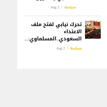
سياسة
2 Aug
تحرك نيابي لفتح ملف
الاعتداء
السعودي..المسلماوي:...
سياسة
2 Aug