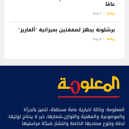
عامًا
رياضة
8 Aug
برشلونة يجهز لصفقتين بميزانية "ألفاريز"
رياضة
8 Aug
المعلومة: وكالة اخبارية عامة مستقلة، تتميز بالجرأة
والموضوعية والمهنية والتوازن،شعارها، خبر ﻻ يحتاج توثيقا،
لدقة وتنوع مصادرها الخاصة وانتشار شبكة مراسليها