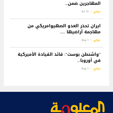
المهاجرين ضمن...
دولي
31 Jul
ايران تحذر العدو الصهيوامريكي من
مهاجمة أراضيها .....
دولي
1 Aug
"واشنطن بوست": قائد القيادة الأميركية
في أوروبا...
دولي
1 Aug