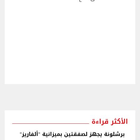
الأكثر قراءة
برشلونة يجهز لصفقتين بميزانية "ألفاريز"