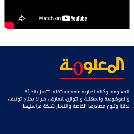
المعلومة: وكالة اخبارية عامة مستقلة، تتميز بالجرأة
والموضوعية والمهنية والتوازن،شعارها، خبر ﻻ يحتاج توثيقا،
لدقة وتنوع مصادرها الخاصة وانتشار شبكة مراسليها