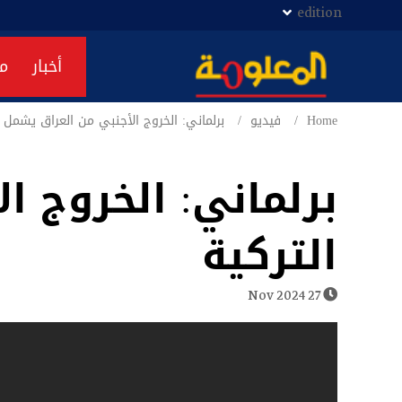
edition
أخبار
م
Home
فيديو
برلماني: الخروج الأجنبي من العراق يشمل ا
برلماني: الخروج ا
التركية
27 Nov 2024