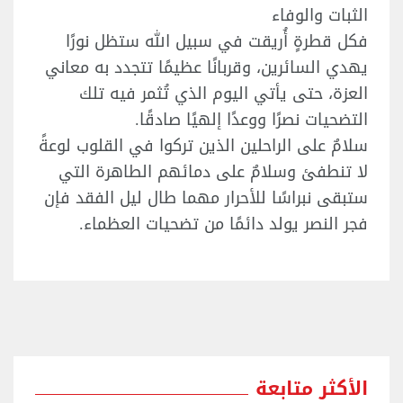
الثبات والوفاء
فكل قطرةٍ أُريقت في سبيل الله ستظل نورًا
يهدي السائرين، وقربانًا عظيمًا تتجدد به معاني
العزة، حتى يأتي اليوم الذي تُثمر فيه تلك
التضحيات نصرًا ووعدًا إلهيًا صادقًا.
سلامٌ على الراحلين الذين تركوا في القلوب لوعةً
لا تنطفئ وسلامٌ على دمائهم الطاهرة التي
ستبقى نبراسًا للأحرار مهما طال ليل الفقد فإن
فجر النصر يولد دائمًا من تضحيات العظماء.
الأكثر متابعة